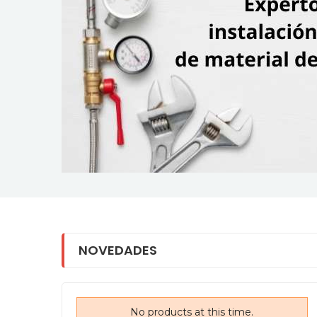
NOVEDADES
e.
No products at this time.
No products at this time.