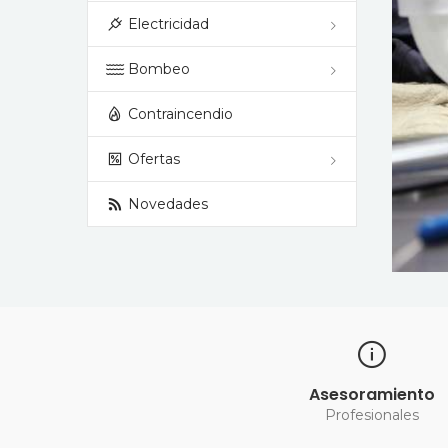
Electricidad
NERÍA
Bombeo
Contraincendio
ría de Jardinería.
Ofertas
R
Novedades
Asesoramiento
Profesionales