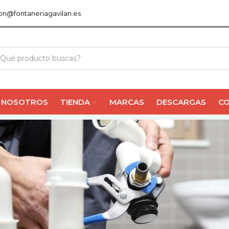
ion@fontaneriagavilan.es
NOSOTROS
TIENDA
MARCAS
DESCARGAS
C