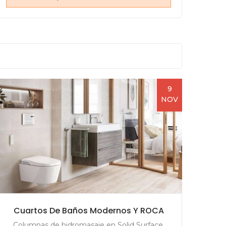
9
NOV
Cuartos De Baños Modernos Y ROCA
Có
I
Columnas de hidromasaje en Solid Surface,