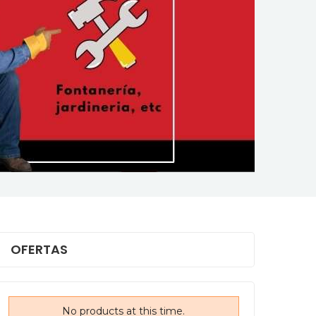
OFERTAS
No products at this time.
No products at this time.
N