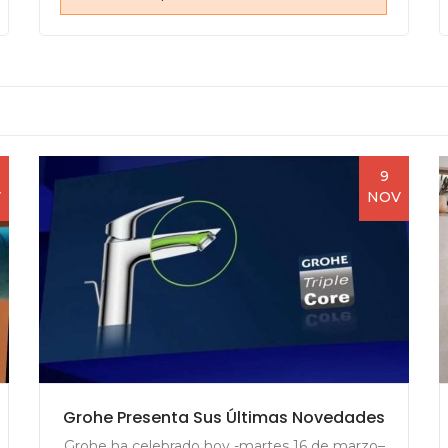
9
V
NOV
Grohe Presenta Sus Últimas Novedades
Grohe ha celebrado hoy -martes 16 de marzo–