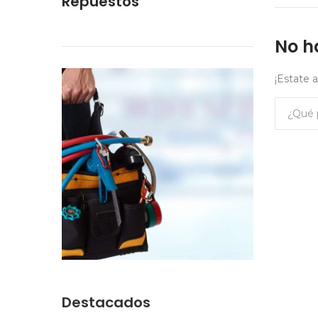
Repuestos
No h
¡Estate 
Destacados