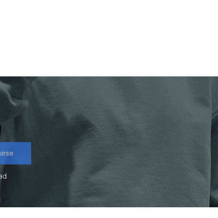
birse
dad