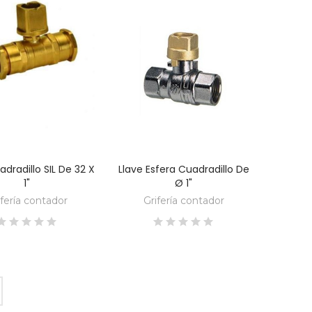
adradillo SIL De 32 X
Llave Esfera Cuadradillo De
DESCUBRE
DESCUBRE
1"
Ø 1"
ifería contador
Grifería contador