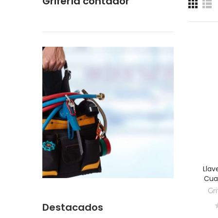
Grifería contador
Llav
Cuad
Gri
Destacados