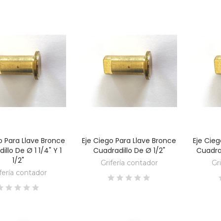
products at this time.
o Para Llave Bronce
Eje Ciego Para Llave Bronce
Eje Cieg
DESCUBRE
DESCUBRE
illo De Ø 1 1/4" Y 1
Cuadradillo De Ø 1/2"
Cuadrad
1/2"
Grifería contador
Gr
fería contador