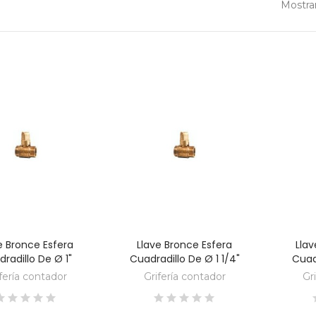
Mostran
e Bronce Esfera
Llave Bronce Esfera
Llav
DESCUBRE
DESCUBRE
radillo De Ø 1"
Cuadradillo De Ø 1 1/4"
Cuad
fería contador
Grifería contador
Gr