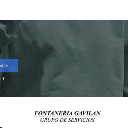
birse
dad