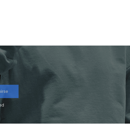
birse
dad