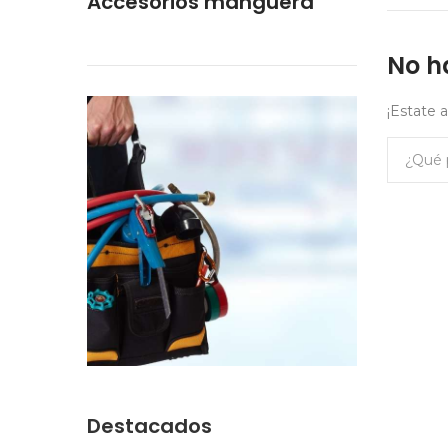
Accesorios manguera
No h
¡Estate 
Destacados