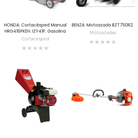
HONDA: Cortacésped Manual
BENZA: Motoazada BZT750R2.
DESCUBRE
DESCUBRE
HRG416PKEH. IZY41P. Gasolina
Motoazadas
Cortacesped