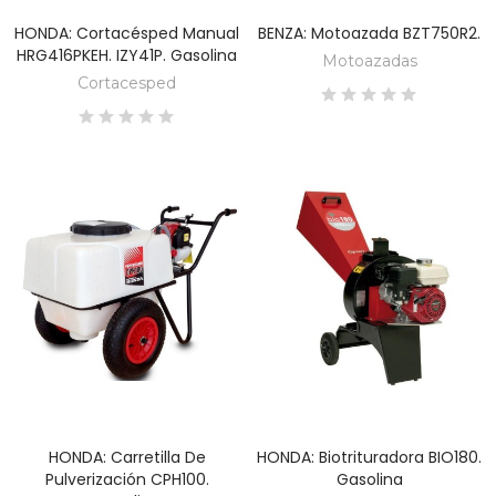
HONDA: Cortacésped Manual
BENZA: Motoazada BZT750R2.
DESCUBRE
DESCUBRE
HRG416PKEH. IZY41P. Gasolina
Motoazadas
Cortacesped
HONDA: Carretilla De
HONDA: Biotrituradora BIO180.
DESCUBRE
DESCUBRE
Pulverización CPH100.
Gasolina