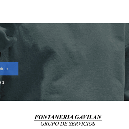
birse
dad