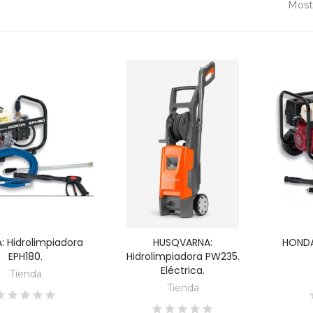
Mostr
 Hidrolimpiadora
HUSQVARNA:
HONDA
DESCUBRE
DESCUBRE
EPH180.
Hidrolimpiadora PW235.
Eléctrica.
Tienda
Tienda