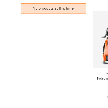
me.
No products at this time.
No 
Hidrol