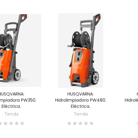
products at this time.
HUSQVARNA:
HUSQVARNA:
DESCUBRE
DESCUBRE
impiadora PW350.
Hidrolimpiadora PW480.
Hidro
Eléctrica.
Eléctrica.
Tienda
Tienda