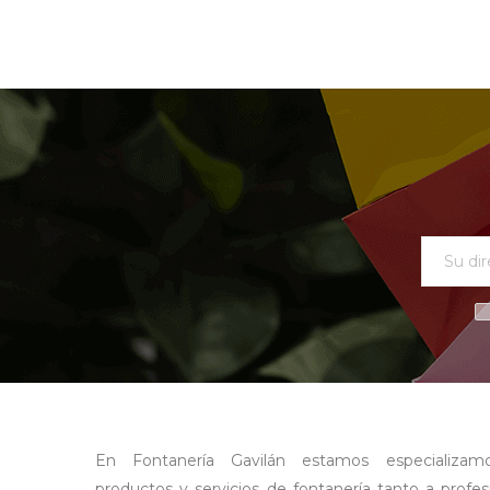
En Fontanería Gavilán estamos especializam
productos y servicios de fontanería tanto a profe