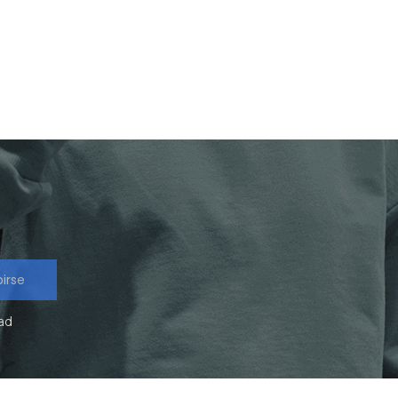
birse
dad