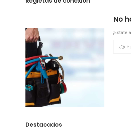
Regletas de conexión
No h
¡Estate 
Destacados