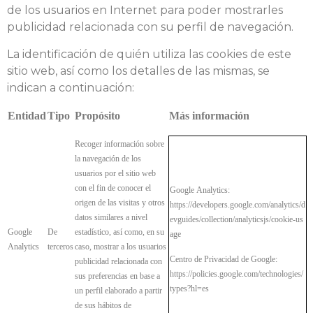
de los usuarios en Internet para poder mostrarles
publicidad relacionada con su perfil de navegación.
La identificación de quién utiliza las cookies de este
sitio web, así como los detalles de las mismas, se
indican a continuación:
Entidad
Tipo
Propósito
Más
información
Recoger
información
sobre
la
navegación
de
los
usuarios
por
el
sitio
web
con
el
fin
de
conocer
el
Google
Analytics:
origen
de
las
visitas
y
otros
https://developers.google.com/analytics/d
datos
similares
a
nivel
evguides/collection/analyticsjs/cookie-us
Google
De
estadístico,
así
como,
en
su
age
Analytics
terceros
caso,
mostrar
a
los
usuarios
Centro
de
Privacidad
de
Google:
publicidad
relacionada
con
https://policies.google.com/technologies/
sus
preferencias
en
base
a
types?hl=es
un
perfil
elaborado
a
partir
de
sus
hábitos
de