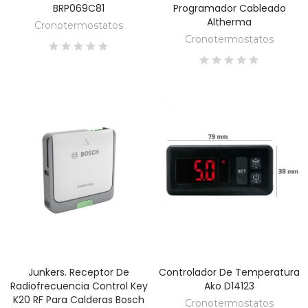
BRP069C81
Programador Cableado
Altherma
Cronotermostatos
Cronotermostatos
Junkers. Receptor De
Controlador De Temperatura
DESCUBRE
DESCUBRE
Radiofrecuencia Control Key
Ako D14123
K20 RF Para Calderas Bosch
Cronotermostatos