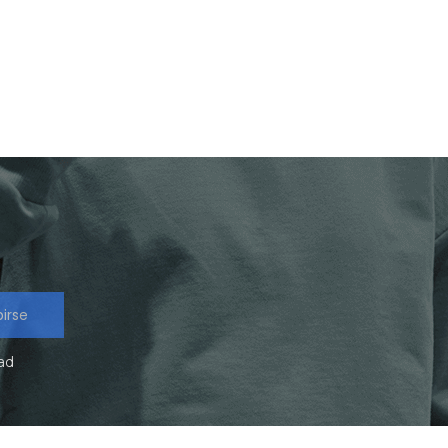
birse
dad