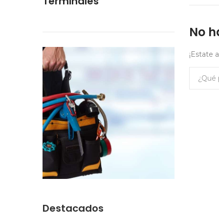
Terminales
No h
¡Estate 
Destacados